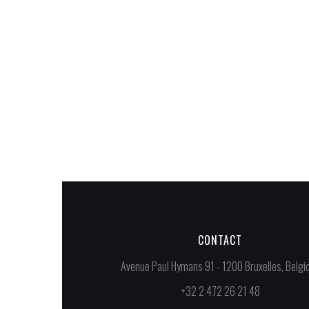
Mercedes-
Benz
Monnier Ath
CONTACT
Avenue Paul Hymans 91 - 1200 Bruxelles, Belgi
+32 2 472 26 21 48