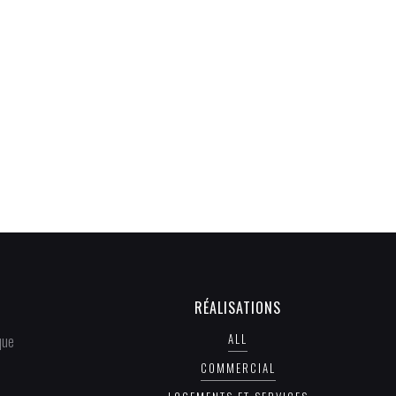
Maisons
neuves 
Audergh
RÉALISATIONS
ALL
que
COMMERCIAL