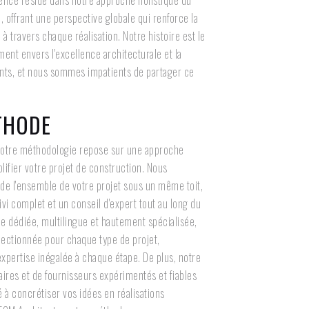
rence réside dans notre approche holistique du
, offrant une perspective globale qui renforce la
 travers chaque réalisation. Notre histoire est le
ent envers l'excellence architecturale et la
ients, et nous sommes impatients de partager ce
THODE
notre méthodologie repose sur une approche
plifier votre projet de construction. Nous
 de l'ensemble de votre projet sous un même toit,
uivi complet et un conseil d'expert tout au long du
e dédiée, multilingue et hautement spécialisée,
ectionnée pour chaque type de projet,
expertise inégalée à chaque étape. De plus, notre
aires et de fournisseurs expérimentés et fiables
 à concrétiser vos idées en réalisations