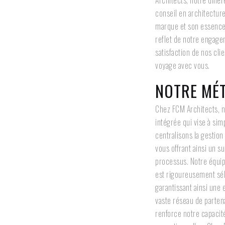
Architects, notre diffé
conseil en architecture
marque et son essence à
reflet de notre engagem
satisfaction de nos cl
voyage avec vous.
NOTRE MÉ
Chez FCM Architects, 
intégrée qui vise à sim
centralisons la gestion
vous offrant ainsi un s
processus. Notre équip
est rigoureusement sél
garantissant ainsi une 
vaste réseau de parten
renforce notre capacité