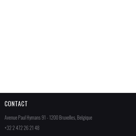
Maisons neuves
- Auderghem
CONTACT
Avenue Paul Hymans 91 - 1200 Bruxelles, Belgique
+32 2 472 26 21 48