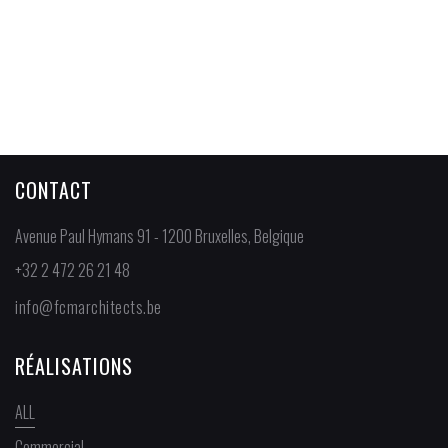
Maisons neuves
- Auderghem
CONTACT
Avenue Paul Hymans 91 - 1200 Bruxelles, Belgique
+32 2 472 26 21 48
info@fcmarchitects.be
RÉALISATIONS
ALL
Commercial